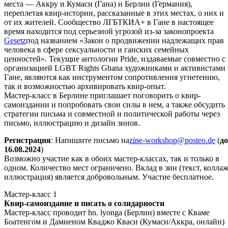
места — Аккру и Кумаси (Гана) и Берлин (Германия),
переплетая квир-истории, рассказанные в этих местах, о них и
от их жителей. Сообщество ЛГБТКИА+ в Гане в настоящее
время находится под серьезной угрозой из-за законопроекта
Gesetz
под названием «Закон о продвижении надлежащих прав
человека в сфере сексуальности и ганских семейных
ценностей». Текущие антологии Pride, издаваемые совместно с
организацией LGBT Rights Ghana художниками и активистами 
Гане, являются как инструментом сопротивления угнетению,
так и возможностью архивировать квир-опыт.
Мастер-класс в Берлине приглашает поговорить о квир-
самоиздании и попробовать свои силы в нем, а также обсудить
стратегии письма и совместной и политической работы через
письмо, иллюстрацию и дизайн зинов.
Регистрация
: Напишите письмо на
zine-workshop@posteo.de
(
до
16.08.2024
)
Возможно участие как в обоих мастер-классах, так и только в
одном. Количество мест ограничено. Вклад в зин (текст, коллаж
иллюстрация) является добровольным. Участие бесплатное.
Мастер-класс 1
Квир-самоиздание и писать о солидарности
Мастер-класс проводит hn. lyonga (Берлин) вместе с Кваме
Боатенгом и Дамиеном Кваджо Кваси (Кумаси/Аккра, онлайн)