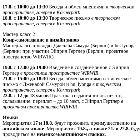
17.8.
с
10:00 до 13:30
Беседа и обмен мнениями
в творческом
пространстве, галерея в Körnerpark
18.8.
с
10:00 до 13:30
Творческое письмо
в творческом
пространстве, галерея в Körnerpark
Мастер-класс 2
Квир-самоиздание и дизайн зинов
Мастер-класс проводят Дженаба Самура (Берлин) и hn. lyonga
(Берлин) при участии Эйприл Гертлер (Берлин, проектное
пространство WIRWIR)
19.8.
с
17:00 до 19:00
Введение в создание зинов с Эйприл
Гертлер
в проектном пространстве WIRWIR
21.8.
с
15:00 до 18:30
Беседа, обмен мнениями и творческое
письмо с Дженабой Самурой и hn. lyonga
в творческом
пространстве, галерея в Körnerpark
22.8.
с
12 до 18 часов
Практика создания зинов: печать,
складывание, переплет – до 10 мест, с Эйприл Гертлер
в
проектном пространстве WIRWIR
Языки
Мероприятия
17 и 18.8.
будут проходить преимущественно на
английском языке
. Мероприятия
19.8., а также 21. и 22.8.
буду
проводиться на
немецком/английском языках
.