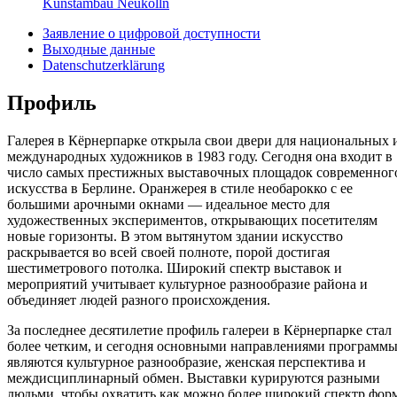
Kunstambau Neukölln
Заявление о цифровой доступности
Выходные данные
Datenschutzerklärung
Профиль
Галерея в Кёрнерпарке открыла свои двери для национальных 
международных художников в 1983 году. Сегодня она входит в
число самых престижных выставочных площадок современног
искусства в Берлине. Оранжерея в стиле необарокко с ее
большими арочными окнами — идеальное место для
художественных экспериментов, открывающих посетителям
новые горизонты. В этом вытянутом здании искусство
раскрывается во всей своей полноте, порой достигая
шестиметрового потолка. Широкий спектр выставок и
мероприятий учитывает культурное разнообразие района и
объединяет людей разного происхождения.
За последнее десятилетие профиль галереи в Кёрнерпарке стал
более четким, и сегодня основными направлениями программ
являются культурное разнообразие, женская перспектива и
междисциплинарный обмен. Выставки курируются разными
людьми, чтобы охватить как можно более широкий спектр фор