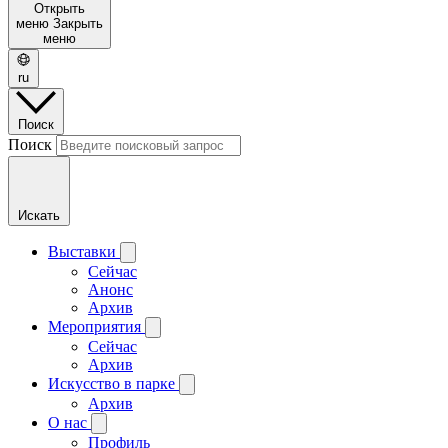
Открыть
меню
Закрыть
меню
ru
Поиск
Поиск
Искать
Выставки
Сейчас
Анонс
Архив
Мероприятия
Сейчас
Архив
Искусство в парке
Архив
О нас
Профиль