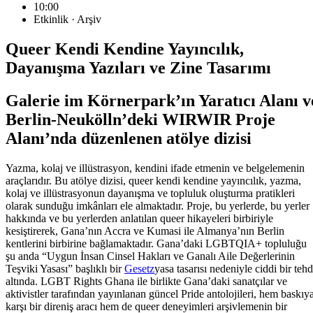
10:00
Etkinlik · Arşiv
Queer Kendi Kendine Yayıncılık,
Dayanışma Yazıları ve Zine Tasarımı
Galerie im Körnerpark’ın Yaratıcı Alanı v
Berlin-Neukölln’deki WIRWIR Proje
Alanı’nda düzenlenen atölye dizisi
Yazma, kolaj ve illüstrasyon, kendini ifade etmenin ve belgelemenin
araçlarıdır. Bu atölye dizisi, queer kendi kendine yayıncılık, yazma,
kolaj ve illüstrasyonun dayanışma ve topluluk oluşturma pratikleri
olarak sunduğu imkânları ele almaktadır. Proje, bu yerlerde, bu yerler
hakkında ve bu yerlerden anlatılan queer hikayeleri birbiriyle
kesiştirerek, Gana’nın Accra ve Kumasi ile Almanya’nın Berlin
kentlerini birbirine bağlamaktadır. Gana’daki LGBTQIA+ topluluğu
şu anda “Uygun İnsan Cinsel Hakları ve Ganalı Aile Değerlerinin
Teşviki Yasası” başlıklı bir
Gesetz
yasa tasarısı nedeniyle ciddi bir tehd
altında. LGBT Rights Ghana ile birlikte Gana’daki sanatçılar ve
aktivistler tarafından yayınlanan güncel Pride antolojileri, hem baskıy
karşı bir direniş aracı hem de queer deneyimleri arşivlemenin bir