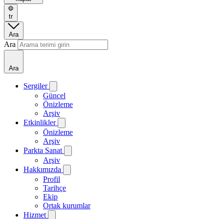
tr
Ara
Ara
Ara
Sergiler
Güncel
Önizleme
Arşiv
Etkinlikler
Önizleme
Arşiv
Parkta Sanat
Arşiv
Hakkımızda
Profil
Tarihçe
Ekip
Ortak kurumlar
Hizmet