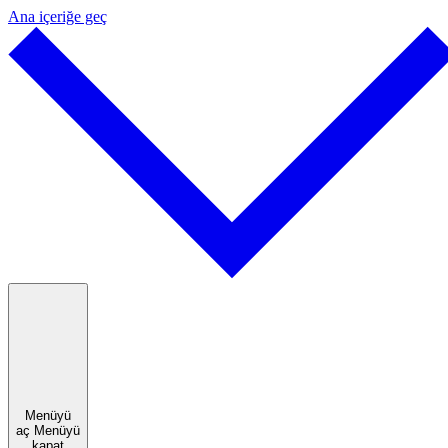
Ana içeriğe geç
Menüyü
aç
Menüyü
kapat