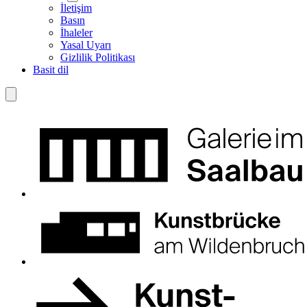
İletişim
Basın
İhaleler
Yasal Uyarı
Gizlilik Politikası
Basit dil