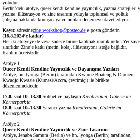
yoludur.
Berlin’deki atölye, queer kendi kendine yayıncılık, yazma stratejileri 
yazma, illüstrasyon ve zine tasarımı yoluyla toplumsal ve politik
çalışma hakkında konuşmaya ve bunları denemeye davet ediyor.
Kayıt
: adresine
zine-workshop@posteo.de
e-posta gönderin
(
16.8.2024’e kadar
)
Her iki atölyeye de veya sadece birine katılmak mümkündür. Yer sayıs
sınırlıdır. Zine’e katkı (metin, kolaj, illüstrasyon) isteğe bağlıdır.
Katılım ücretsizdir.
Atölye 1
Queer Kendi Kendine Yayıncılık ve Dayanışma Yazıları
Atölye, hn. lyonga (Berlin) tarafından Kwame Boateng & Damien
Kwadjo Kwasie (Kumasi/Accra, çevrimiçi) ile birlikte
düzenlenmektedir.
17.8.
saat
10–13.30
Sohbet ve paylaşım
Kreativraum, Galerie im
Körnerpark’ta
18.8.
saat
10–13.30
Yaratıcı yazma
Kreativraum, Galerie im
Körnerpark’ta
Atölye 2
Queer Kendi Kendine Yayıncılık ve Zine Tasarımı
Atölye, Jenaba Samura (Berlin) ve hn. lyonga (Berlin) tarafından,