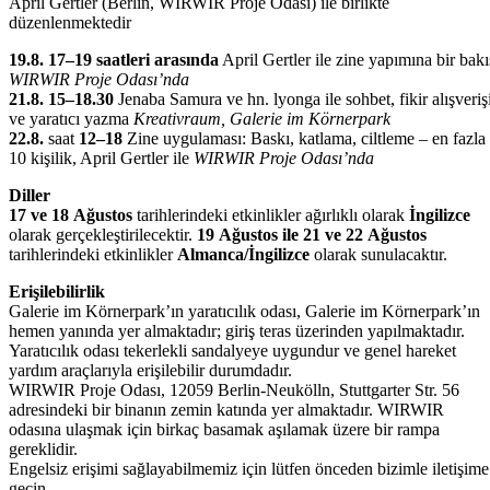
April Gertler (Berlin, WIRWIR Proje Odası) ile birlikte
düzenlenmektedir
19.8.
17–19 saatleri arasında
April Gertler ile zine yapımına bir bakı
WIRWIR Proje Odası’nda
21.8.
15–18.30
Jenaba Samura ve hn. lyonga ile sohbet, fikir alışveriş
ve yaratıcı yazma
Kreativraum, Galerie im Körnerpark
22.8.
saat
12–18
Zine uygulaması: Baskı, katlama, ciltleme – en fazla
10 kişilik, April Gertler ile
WIRWIR Proje Odası’nda
Diller
17 ve 18 Ağustos
tarihlerindeki etkinlikler ağırlıklı olarak
İngilizce
olarak gerçekleştirilecektir.
19 Ağustos ile 21 ve 22 Ağustos
tarihlerindeki etkinlikler
Almanca/İngilizce
olarak sunulacaktır.
Erişilebilirlik
Galerie im Körnerpark’ın yaratıcılık odası, Galerie im Körnerpark’ın
hemen yanında yer almaktadır; giriş teras üzerinden yapılmaktadır.
Yaratıcılık odası tekerlekli sandalyeye uygundur ve genel hareket
yardım araçlarıyla erişilebilir durumdadır.
WIRWIR Proje Odası, 12059 Berlin-Neukölln, Stuttgarter Str. 56
adresindeki bir binanın zemin katında yer almaktadır. WIRWIR
odasına ulaşmak için birkaç basamak aşılamak üzere bir rampa
gereklidir.
Engelsiz erişimi sağlayabilmemiz için lütfen önceden bizimle iletişime
geçin.