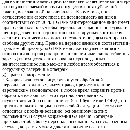
для выполнения задачи, представляющей общественный интер
или осуществляемой в рамках осуществления публичной
власти, возложенной на контролера. Кроме того, при
осуществлении своего права на переносимость данных в
соответствии со ст. 20 п. 1 GDPR заинтересованное лицо имеет
право добиться того, чтобы персональные данные передавалис
непосредственно от одного контролера другому контролеру,
если это технически возможно и если это не ущемляет права и
свободы других лиц. Право на перенос данных в соответствии 
пунктом 68 преамбулы GDPR не должно осуществляться в
отношении контролеров при выполнении ими своих публичны
задач. Для осуществления права на перенос данных
заинтересованное лицо может в любое время обратиться к
сотруднику галереи в Körnerpark.
g) Право на возражение
• Каждое физическое лицо, затронутое обработкой
персональных данных, имеет право, предоставленное
европейским законодателем, в любое время возразить против
обработки касающихся его персональных данных,
осуществляемой на основании ст. 6 п. 1 букв e или f ОРЗД, по
причинам, вытекающим из его особой ситуации. Это также
относится к профилированию, основанному на этих
положениях. В случае возражения Galerie im Körnerpark
прекращает обработку персональных данных, за исключением
случаев, когда мы можем доказать наличие веских и