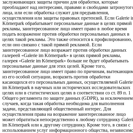
заслуживающих защиты причин для обработки, которые
преобладают над интересами, правами и свободами затронутог
лица, или если обработка служит для предъявления,
осуществления или защиты правовых претензий. Если Galerie 
Körnerpark обрабатывает персональные данные в целях прямой
рекламы, заинтересованное лицо имеет право в любое время
подать возражение против обработки персональных данных в
целях такой рекламы. Это также относится к профилированию,
если оно связано с такой прямой рекламой. Если
заинтересованное лицо возражает против обработки данных
галереей «Galerie im Körnerpark» в целях прямой рекламы,
галерея «Galerie im Körnerpark» больше не будет обрабатывать
персональные данные для этих целей. Кроме того,
заинтересованное лицо имеет право по причинам, вытекающи
из его особой ситуации, возразить против обработки
касающихся его персональных данных, осуществляемой Galerie
im Körnerpark в научных или исторических исследовательских
целях или в статистических целях в соответствии со ст. 89 п. 1
Общего регламента по защите данных (GDPR), за исключением
случаев, когда такая обработка необходима для выполнения
задачи, представляющей общественный интерес. Для
осуществления права на возражение заинтересованное лицо
может обратиться непосредственно к любому сотруднику Galeri
im Körnerpark или к другому сотруднику. Кроме того, в связи с
использованием услуг информационного общества, независим