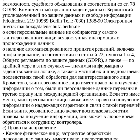
возможность судебного обжалования в соответствии со ст. 78
GDPR. Компетентный орган по защите данных: Берлинский
уполномоченный по защите данных и свободе информации
Friedrichstr. 219 10969 Berlin Тел.: (030) 1388-90 Электронная
почта: mailbox@datenschutz-berlin.de
o если персональные данные не собираются у самого
заинтересованного лица: вся доступная информация о
происхождении данных
o наличие автоматизированного принятия решений, включая
профилирование, в соответствии со статьей 22, пункты 1 и 4,
Общего регламента по защите данных (GDPR), а также — по
крайней мере в этих случаях — значимая информация о
задействованной логике, а также о масштабах и предполагаемы
последствиях такой обработки для заинтересованного лица
Кроме того, заинтересованное лицо имеет право на получение
информации о том, были ли персональные данные переданы в
третью страну или международной организации. Если это имее
место, заинтересованное лицо также имеет право на получение
информации о надлежащих гарантиях в связи с такой передачей
Если заинтересованное лицо желает воспользоваться этим
правом на получение информации, оно может в любое время
обратиться к сотруднику контролера.
c) Право на исправление
• Каждое физическое лицо, затронутое обработкой
персональных данных, имеет право, предоставленное