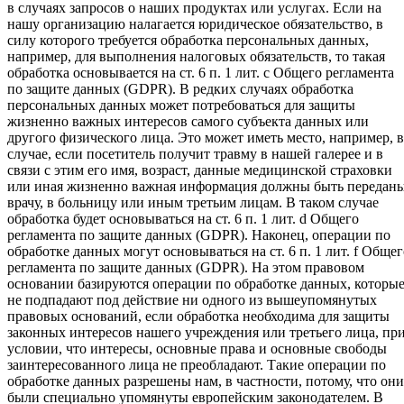
в случаях запросов о наших продуктах или услугах. Если на
нашу организацию налагается юридическое обязательство, в
силу которого требуется обработка персональных данных,
например, для выполнения налоговых обязательств, то такая
обработка основывается на ст. 6 п. 1 лит. c Общего регламента
по защите данных (GDPR). В редких случаях обработка
персональных данных может потребоваться для защиты
жизненно важных интересов самого субъекта данных или
другого физического лица. Это может иметь место, например, в
случае, если посетитель получит травму в нашей галерее и в
связи с этим его имя, возраст, данные медицинской страховки
или иная жизненно важная информация должны быть передан
врачу, в больницу или иным третьим лицам. В таком случае
обработка будет основываться на ст. 6 п. 1 лит. d Общего
регламента по защите данных (GDPR). Наконец, операции по
обработке данных могут основываться на ст. 6 п. 1 лит. f Общег
регламента по защите данных (GDPR). На этом правовом
основании базируются операции по обработке данных, которы
не подпадают под действие ни одного из вышеупомянутых
правовых оснований, если обработка необходима для защиты
законных интересов нашего учреждения или третьего лица, пр
условии, что интересы, основные права и основные свободы
заинтересованного лица не преобладают. Такие операции по
обработке данных разрешены нам, в частности, потому, что они
были специально упомянуты европейским законодателем. В