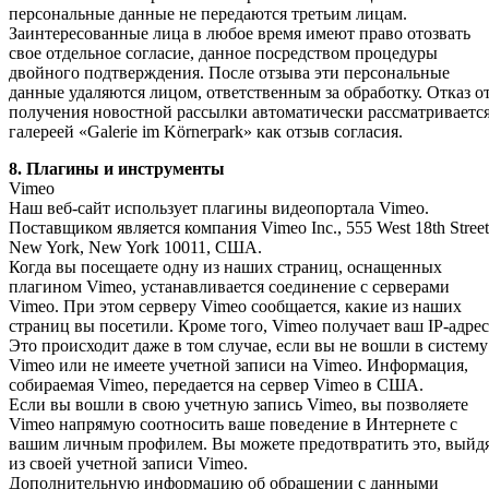
персональные данные не передаются третьим лицам.
Заинтересованные лица в любое время имеют право отозвать
свое отдельное согласие, данное посредством процедуры
двойного подтверждения. После отзыва эти персональные
данные удаляются лицом, ответственным за обработку. Отказ о
получения новостной рассылки автоматически рассматриваетс
галереей «Galerie im Körnerpark» как отзыв согласия.
8. Плагины и инструменты
Vimeo
Наш веб-сайт использует плагины видеопортала Vimeo.
Поставщиком является компания Vimeo Inc., 555 West 18th Street
New York, New York 10011, США.
Когда вы посещаете одну из наших страниц, оснащенных
плагином Vimeo, устанавливается соединение с серверами
Vimeo. При этом серверу Vimeo сообщается, какие из наших
страниц вы посетили. Кроме того, Vimeo получает ваш IP-адрес
Это происходит даже в том случае, если вы не вошли в систему
Vimeo или не имеете учетной записи на Vimeo. Информация,
собираемая Vimeo, передается на сервер Vimeo в США.
Если вы вошли в свою учетную запись Vimeo, вы позволяете
Vimeo напрямую соотносить ваше поведение в Интернете с
вашим личным профилем. Вы можете предотвратить это, выйд
из своей учетной записи Vimeo.
Дополнительную информацию об обращении с данными