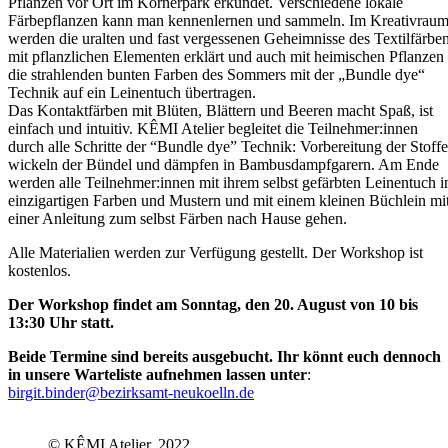
Pflanzen vor Ort im Körnerpark erkundet. Verschiedene lokale
Färbepflanzen kann man kennenlernen und sammeln. Im Kreativrau
werden die uralten und fast vergessenen Geheimnisse des Textilfärbe
mit pflanzlichen Elementen erklärt und auch mit heimischen Pflanzen
die strahlenden bunten Farben des Sommers mit der „Bundle dye“
Technik auf ein Leinentuch übertragen.
Das Kontaktfärben mit Blüten, Blättern und Beeren macht Spaß, ist
einfach und intuitiv. KÊMI Atelier begleitet die Teilnehmer:innen
durch alle Schritte der “Bundle dye” Technik: Vorbereitung der Stoffe
wickeln der Bündel und dämpfen in Bambusdampfgarern. Am Ende
werden alle Teilnehmer:innen mit ihrem selbst gefärbten Leinentuch i
einzigartigen Farben und Mustern und mit einem kleinen Büchlein mi
einer Anleitung zum selbst Färben nach Hause gehen.
Alle Materialien werden zur Verfügung gestellt. Der Workshop ist
kostenlos.
Der Workshop findet am Sonntag, den 20. August von 10 bis
13:30 Uhr statt.
Beide Termine sind bereits ausgebucht. Ihr könnt euch dennoch
in unsere Warteliste aufnehmen lassen unter
:
birgit.binder@bezirksamt-neukoelln.de
© KÊMI Atelier, 2022