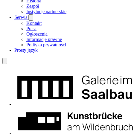
Historia
Zespół
Instytucje partnerskie
Serwis
Kontakt
Prasa
Ogłoszenia
Informacje prawne
Polityka prywatności
Prosty język