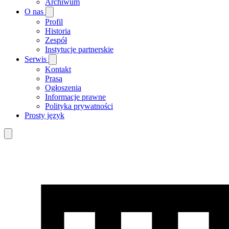
Archiwum
O nas
Profil
Historia
Zespół
Instytucje partnerskie
Serwis
Kontakt
Prasa
Ogłoszenia
Informacje prawne
Polityka prywatności
Prosty język