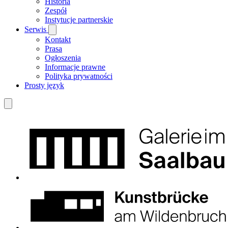
Historia
Zespół
Instytucje partnerskie
Serwis
Kontakt
Prasa
Ogłoszenia
Informacje prawne
Polityka prywatności
Prosty język