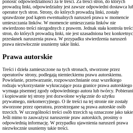
ponosić odpowiedzialności za te treści. Za treści stron, do których
prowadzą linki, odpowiedzialny jest zawsze odpowiedni dostawca lu
operator tych stron. Strony, do których prowadzą linki, zostały
sprawdzone pod kątem ewentualnych naruszeń prawa w momencie
umieszczania linków. W momencie umieszczania linków nie
stwierdzono treści niezgodnych z prawem. Jednak stała kontrola treśc
stron, do których prowadzą linki, nie jest uzasadniona bez konkretny
przesłanek naruszenia prawa. W przypadku stwierdzenia naruszeń
prawa niezwłocznie usuniemy takie linki.
Prawa autorskie
Treści i dzieła zamieszczone na tych stronach, stworzone przez
operatorów strony, podlegają niemieckiemu prawu autorskiemu.
Powielanie, przetwarzanie, rozpowszechnianie oraz wszelkiego
rodzaju wykorzystanie wykraczające poza granice prawa autorskiego
wymaga pisemnej zgody odpowiedniego autora lub twórcy. Pobieran
i kopiowanie tej strony jest dozwolone wyłącznie do użytku
prywatnego, niekomercyjnego. O ile treści na tej stronie nie zostały
stworzone przez operatora, przestrzegane są prawa autorskie osób
trzecich. W szczególności treści osób trzecich są oznaczone jako takie
Jeśli mimo to zauważysz naruszenie praw autorskich, prosimy o
odpowiednią informację. W przypadku ujawnienia naruszeń prawa
niezwłocznie usuniemy takie treści.