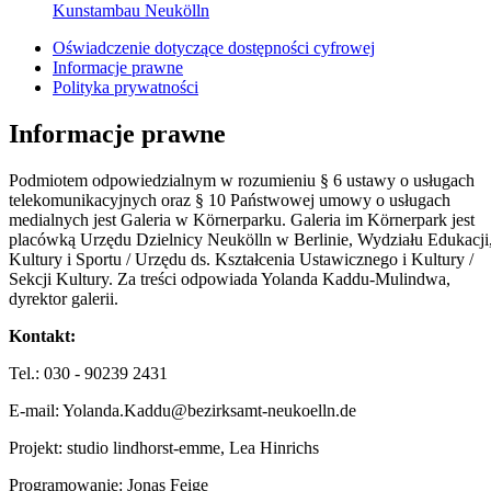
Kunstambau Neukölln
Oświadczenie dotyczące dostępności cyfrowej
Informacje prawne
Polityka prywatności
Informacje prawne
Podmiotem odpowiedzialnym w rozumieniu § 6 ustawy o usługach
telekomunikacyjnych oraz § 10 Państwowej umowy o usługach
medialnych jest Galeria w Körnerparku. Galeria im Körnerpark jest
placówką Urzędu Dzielnicy Neukölln w Berlinie, Wydziału Edukacji
Kultury i Sportu / Urzędu ds. Kształcenia Ustawicznego i Kultury /
Sekcji Kultury. Za treści odpowiada Yolanda Kaddu-Mulindwa,
dyrektor galerii.
Kontakt:
Tel.: 030 - 90239 2431
E-mail: Yolanda.Kaddu@bezirksamt-neukoelln.de
Projekt: studio lindhorst-emme, Lea Hinrichs
Programowanie: Jonas Feige