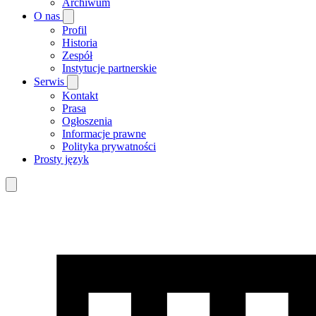
Archiwum
O nas
Profil
Historia
Zespół
Instytucje partnerskie
Serwis
Kontakt
Prasa
Ogłoszenia
Informacje prawne
Polityka prywatności
Prosty język