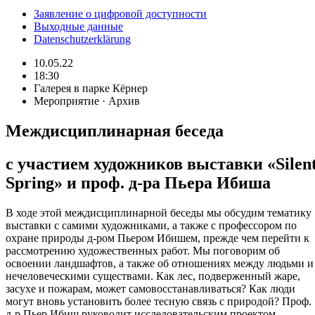
Заявление о цифровой доступности
Выходные данные
Datenschutzerklärung
10.05.22
18:30
Галерея в парке Кёрнер
Мероприятие · Архив
Междисциплинарная беседа
с участием художников выставки «Silen
Spring» и проф. д-ра Пьера Ибиша
В ходе этой междисциплинарной беседы мы обсудим тематику
выставки с самими художниками, а также с профессором по
охране природы д-ром Пьером Ибишем, прежде чем перейти к
рассмотрению художественных работ. Мы поговорим об
освоении ландшафтов, а также об отношениях между людьми и
нечеловеческими существами. Как лес, подверженный жаре,
засухе и пожарам, может самовосстанавливаться? Как люди
могут вновь установить более тесную связь с природой? Проф.
д-р Пьер Ибиш руководит исследовательским проектом