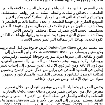
يقدم المعرض فنانين وفنانات وأعمالهم حول الجسد وعلاقته بالعالم
الطبيعي، بالحدائق والنباتات والنظم البيئية. ما هي رؤاهم المستقبلية،
ويوتوبياتهم المحتملة التي تتحدى المعيار السائد؟ كيف يمكن لتغيير
النموذج الفكري في فهمنا للطبيعة أن يجدد علاقتنا بالعالم الطبيعي؟
يستكشف الفنانون موضوع «الاختلاف كجمال» بطرق متنوعة. البعض
يستكشف الجسد الذي يتصرف بشكل مختلف، والبعض الآخر
يستكشف السياق الذي نعيش فيه: الطبيعة ودوراتها، وإيقاعات التكاثر
كقوة تتحدى الهياكل الرأسمالية التي تضر بجسد الإنسان.
يتم تنظيم معرض
Unbändiger Glanz
(بريق جامح) من قبل كيت بريهم
وكيرستين بروسارد من «Berlinklusion»، شبكة برلين للوصول إلى
الفن والثقافة، التي يديرها ديرك سورج، وجوفانا كومننيك، وكيرستين
بروسارد، وكيت بريهم. وهم مجموعة من الفنانين والمنسقين الفنيين،
من ذوي الإعاقة ومن غير ذوي الإعاقة، الذين يسعون إلى إحداث تغيير
إيجابي في المشهد الثقافي في برلين من خلال تعزيز الإدماج وتحسين
إمكانية الوصول للفنانين والمبدعين الثقافيين والمشاركين والجمهور،
سواء من ذوي الإعاقة أو من غير ذوي الإعاقة.
يحتفي المعرض بجماليات الوصول ويشجع التبادل من خلال تصميم
معرض خالٍ من الحواجز. يتميز معرض
Unbändiger Glanz
بالتجارب
المتعلقة بالإعاقة والعمل في نقطة التقاء بين الإشراف الفني والتوعية
الفنية. ويستند المعرض إلى المعارض الأخيرة مثل
The Space Between
(CLB، برلين، 2023) و
To/From
(المعرض البلدي، برلين، 2023-2024)،