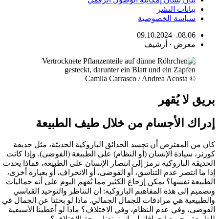
بيانات النشر
سياسة الخصوصية
08.06.–09.10.2024
معرض · أرشيف
© Camila Carrasco / Andrea Acosta
بريق لا يُقهر
إدراك الأجسام من خلال طيف الطبيعة
كان من المفترض أن تجسد الحدائق الباروكية الحديثة، مثل حديقة
كورنر، سيادة الإنسان (أو النظام) على الطبيعة (الفوضى). وإذا كانت
الحديقة الباروكية ترمز إلى انتصار الإنسان على الطبيعة، فماذا يحدث
إذا ما انتصر عدم التناسق، أو الفوضى، أو الانحراف، أو بعبارة أخرى،
الطبيعة نفسها؟ يمكن إرجاع الكثير مما يُفهم اليوم على أنه جماليات
وتصميم إلى هذه المفاهيم الباروكية: أن التناظر والتوحيد القياسي
والطبيعية هي مرادفات للجمال الجمالي. ماذا لو بحثنا عن الجمال في
الفوضى، وفي عدم النظام، وفي الاختلاف؟ ماذا لو أعطينا الأسبقية
للطبيعة وجميع انحرافاتها، واستمتعنا ببهجة الاختلاف؟