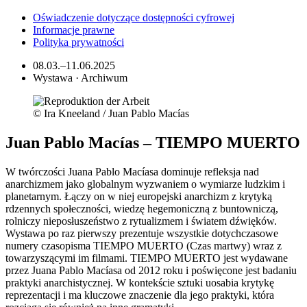
Oświadczenie dotyczące dostępności cyfrowej
Informacje prawne
Polityka prywatności
08.03.–11.06.2025
Wystawa · Archiwum
© Ira Kneeland / Juan Pablo Macías
Juan Pablo Macías – TIEMPO MUERTO
W twórczości Juana Pablo Macíasa dominuje refleksja nad
anarchizmem jako globalnym wyzwaniem o wymiarze ludzkim i
planetarnym. Łączy on w niej europejski anarchizm z krytyką
rdzennych społeczności, wiedzę hegemoniczną z buntowniczą,
rolniczy nieposłuszeństwo z rytualizmem i światem dźwięków.
Wystawa po raz pierwszy prezentuje wszystkie dotychczasowe
numery czasopisma TIEMPO MUERTO (Czas martwy) wraz z
towarzyszącymi im filmami. TIEMPO MUERTO jest wydawane
przez Juana Pablo Macíasa od 2012 roku i poświęcone jest badaniu
praktyki anarchistycznej. W kontekście sztuki uosabia krytykę
reprezentacji i ma kluczowe znaczenie dla jego praktyki, która