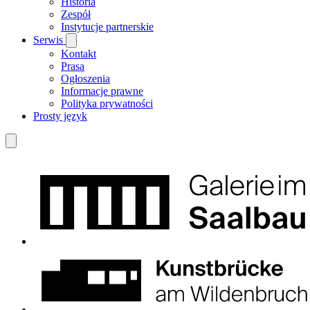
Historia
Zespół
Instytucje partnerskie
Serwis
Kontakt
Prasa
Ogłoszenia
Informacje prawne
Polityka prywatności
Prosty język