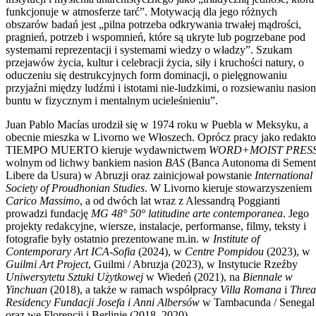
funkcjonuje w atmosferze tarć”. Motywacją dla jego różnych
obszarów badań jest „pilna potrzeba odkrywania trwałej mądrości,
pragnień, potrzeb i wspomnień, które są ukryte lub pogrzebane pod
systemami reprezentacji i systemami wiedzy o władzy”. Szukam
przejawów życia, kultur i celebracji życia, siły i kruchości natury, o
oduczeniu się destrukcyjnych form dominacji, o pielęgnowaniu
przyjaźni między ludźmi i istotami nie-ludzkimi, o rozsiewaniu nasion
buntu w fizycznym i mentalnym ucieleśnieniu”.
Juan Pablo Macías urodził się w 1974 roku w Puebla w Meksyku, a
obecnie mieszka w Livorno we Włoszech. Oprócz pracy jako redakto
TIEMPO MUERTO kieruje wydawnictwem
WORD+MOIST PRES
wolnym od lichwy bankiem nasion
BAS
(Banca Autonoma di Sement
Libere da Usura) w Abruzji oraz zainicjował powstanie
International
Society of Proudhonian Studies
. W Livorno kieruje stowarzyszeniem
Carico Massimo
, a od dwóch lat wraz z Alessandrą Poggianti
prowadzi fundację
MG 48° 50° latitudine arte contemporanea
. Jego
projekty redakcyjne, wiersze, instalacje, performanse, filmy, teksty i
fotografie były ostatnio prezentowane m.in. w
Institute of
Contemporary Art ICA-Sofia
(2024), w
Centre Pompidou
(2023), w
Guilmi Art Project
, Guilmi / Abruzja (2023), w Instytucie Rzeźby
Uniwersytetu Sztuki Użytkowej
w Wiedeń (2021), na
Biennale w
Yinchuan
(2018), a także w ramach współpracy
Villa Romana
i
Thre
Residency Fundacji Josefa i Anni Albersów
w Tambacunda / Senegal
oraz we Florencji i Berlinie (2018–2020).