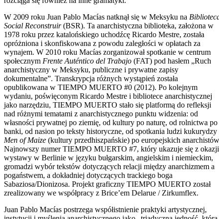
rozciąga się również na inne gramatyki.
W 2009 roku Juan Pablo Macías natknął się w Meksyku na
Bibliotec
Social Reconstruir
(BSR). Ta anarchistyczna biblioteka, założona w
1978 roku przez katalońskiego uchodźcę Ricardo Mestre, została
opróżniona i skonfiskowana z powodu zaległości w opłatach za
wynajem. W 2010 roku Macías zorganizował spotkanie w centrum
społecznym
Frente Auténtico del Trabajo
(FAT) pod hasłem „Ruch
anarchistyczny w Meksyku, publiczne i prywatne zapisy
dokumentalne”. Transkrypcja różnych wystąpień została
opublikowana w TIEMPO MUERTO #0 (2012). Po kolejnym
wydaniu, poświęconym Ricardo Mestre i bibliotece anarchistycznej
jako narzędziu, TIEMPO MUERTO stało się platformą do refleksji
nad różnymi tematami z anarchistycznego punktu widzenia: od
własności prywatnej po ziemię, od kultury po naturę, od rolnictwa po
banki, od nasion po teksty historyczne, od spotkania ludzi kukurydzy 
Men of Maize
(kultury przedhiszpańskie) po europejskich anarchistów
Najnowszy numer TIEMPO MUERTO #7, który ukazuje się z okazji
wystawy w Berlinie w języku bułgarskim, angielskim i niemieckim,
gromadzi wybór tekstów dotyczących relacji między anarchizmem a
pogaństwem, a dokładniej dotyczących trackiego boga
Sabaziosa/Dionizosa. Projekt graficzny TIEMPO MUERTO został
zrealizowany we współpracy z Brice’em Delarue / Zirkumflex.
Juan Pablo Macías postrzega współistnienie praktyki artystycznej,
instytucji i myślenia anarchistycznego jako „triadyczną jedność, która