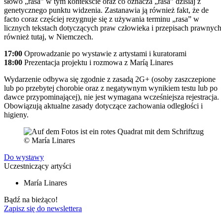
słowo „rasa” w tym kontekście oraz co oznacza „rasa” dzisiaj z
genetycznego punktu widzenia. Zastanawia ją również fakt, że de
facto coraz częściej rezygnuje się z używania terminu „rasa” w
licznych tekstach dotyczących praw człowieka i przepisach prawnych
również tutaj, w Niemczech.
17:00
Oprowadzanie po wystawie z artystami i kuratorami
18:00
Prezentacja projektu i rozmowa z Maríą Linares
Wydarzenie odbywa się zgodnie z zasadą 2G+ (osoby zaszczepione
lub po przebytej chorobie oraz z negatywnym wynikiem testu lub po
dawce przypominającej), nie jest wymagana wcześniejsza rejestracja.
Obowiązują aktualne zasady dotyczące zachowania odległości i
higieny.
© María Linares
Do wystawy
Uczestniczący artyści
María Linares
Bądź na bieżąco!
Zapisz się do newslettera