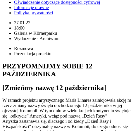
Oświadczenie dotyczące dostępności cyfrowej
Informacje prawne
Polityka prywatności
27.01.22
18:00
Galeria w Körnerparku
Wydarzenie · Archiwum
Rozmowa
Prezentacja projektu
PRZYPOMNIJMY SOBIE 12
PAŹDZIERNIKA
[Zmieńmy nazwę 12 października]
W ramach projektu artystycznego María Linares zainicjowała akcję n
rzecz zmiany nazwy święta obchodzonego 12 października w jej
ojczystej Kolumbii. W tym dniu w wielu krajach kontynentu świętuje
się „odkrycie” Ameryki, wciąż pod nazwą „Dzień Rasy” .
Artystka zastanawia się, dlaczego i od kiedy „Dzień Rasy i
Hiszpańskości” otrzymał tę nazwę w Kolumbii, do czego odnosi się