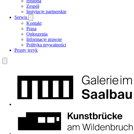
Historia
Zespół
Instytucje partnerskie
Serwis
Kontakt
Prasa
Ogłoszenia
Informacje prawne
Polityka prywatności
Prosty język