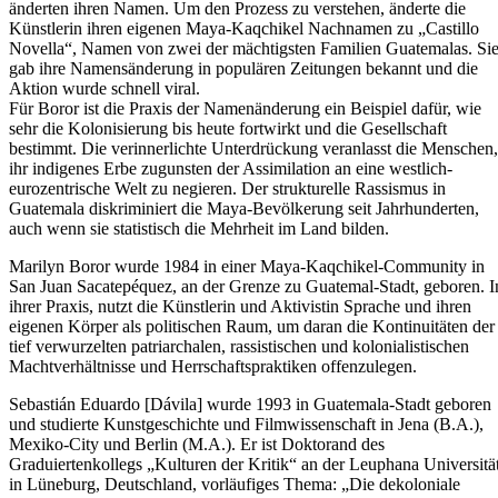
änderten ihren Namen. Um den Prozess zu verstehen, änderte die
Künstlerin ihren eigenen Maya-Kaqchikel Nachnamen zu „Castillo
Novella“, Namen von zwei der mächtigsten Familien Guatemalas. Si
gab ihre Namensänderung in populären Zeitungen bekannt und die
Aktion wurde schnell viral.
Für Boror ist die Praxis der Namenänderung ein Beispiel dafür, wie
sehr die Kolonisierung bis heute fortwirkt und die Gesellschaft
bestimmt. Die verinnerlichte Unterdrückung veranlasst die Menschen,
ihr indigenes Erbe zugunsten der Assimilation an eine westlich-
eurozentrische Welt zu negieren. Der strukturelle Rassismus in
Guatemala diskriminiert die Maya-Bevölkerung seit Jahrhunderten,
auch wenn sie statistisch die Mehrheit im Land bilden.
Marilyn Boror wurde 1984 in einer Maya-Kaqchikel-Community in
San Juan Sacatepéquez, an der Grenze zu Guatemal-Stadt, geboren. I
ihrer Praxis, nutzt die Künstlerin und Aktivistin Sprache und ihren
eigenen Körper als politischen Raum, um daran die Kontinuitäten der
tief verwurzelten patriarchalen, rassistischen und kolonialistischen
Machtverhältnisse und Herrschaftspraktiken offenzulegen.
Sebastián Eduardo [Dávila] wurde 1993 in Guatemala-Stadt geboren
und studierte Kunstgeschichte und Filmwissenschaft in Jena (B.A.),
Mexiko-City und Berlin (M.A.). Er ist Doktorand des
Graduiertenkollegs „Kulturen der Kritik“ an der Leuphana Universitä
in Lüneburg, Deutschland, vorläufiges Thema: „Die dekoloniale