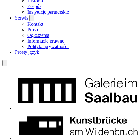
Historia
Zespół
Instytucje partnerskie
Serwis
Kontakt
Prasa
Ogłoszenia
Informacje prawne
Polityka prywatności
Prosty język