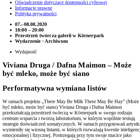
Oświadczenie dotyczące dostępności cyfrowej
Informacje prawne
Polityka prywatności
07.–08.08.2020
18:00 – 20:00
Przestrzeń twórcza galerii w Körnerpark
Wydarzenie · Archiwum
Wydajność
Viviana Druga / Dafna Maimon – Może
być mleko, może być siano
Performatywna wymiana listów
W ramach projektu „There May Be Milk There May Be Hay” (Może
być mleko, może być siano) Viviana Druga i Dafna Maimon
przekształcają przestrzeń twórczą w Körnerpark w swego rodzaju
centrum wsparcia i tworzą laboratorium, w którym wspólnie testują
strategie doświadczeń somatycznych. W ramach przygotowań artystk
wymieniły się wiosną listami, w których rozważają kwestie inteligenc
emocjonalnej i fizycznej. Postrzegają przy tym swoje macice jako