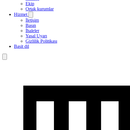
Ekip
Ortak kurumlar
Hizmet
İletişim
Basın
İhaleler
Yasal Uyarı
Gizlilik Politikası
Basit dil