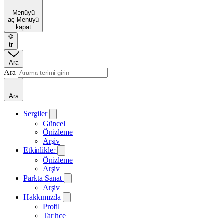
Menüyü
aç
Menüyü
kapat
tr
Ara
Ara
Ara
Sergiler
Güncel
Önizleme
Arşiv
Etkinlikler
Önizleme
Arşiv
Parkta Sanat
Arşiv
Hakkımızda
Profil
Tarihçe