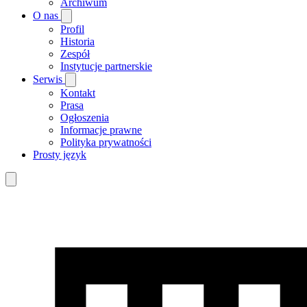
Archiwum
O nas
Profil
Historia
Zespół
Instytucje partnerskie
Serwis
Kontakt
Prasa
Ogłoszenia
Informacje prawne
Polityka prywatności
Prosty język