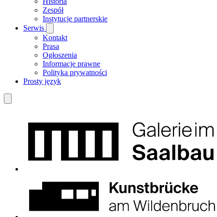
Historia
Zespół
Instytucje partnerskie
Serwis
Kontakt
Prasa
Ogłoszenia
Informacje prawne
Polityka prywatności
Prosty język