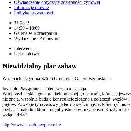
Oświadczenie dotyczące dostępności cyfrowej
Informacje prawne
Polityka prywatności
31.08.19
14:00 – 18:00
Galeria w Körnerparku
Wydarzenie · Archiwum
Interwencja
Uczestnictwo
Niewidzialny plac zabaw
W ramach Tygodnia Sztuki Gminnych Galerii Berlińskich:
Invisible Playground – interakcyjna instalacja
W tej rzeźbiarskiej grze architektonicznej grupa osób, które się jeszcz
nie znają, wspólnie buduje konstrukcję złożoną z połączeń, węzłów i
prętów. Powstaje tymczasowy pałac marzeń, miejsce, które być może
kiedyś istniało lub które mogłoby istnieć w przyszłości. Każdy może
wziąć udział!
http://www.justaddpeople.co/de