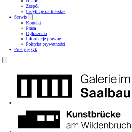
Historia
Zespół
Instytucje partnerskie
Serwis
Kontakt
Prasa
Ogłoszenia
Informacje prawne
Polityka prywatności
Prosty język