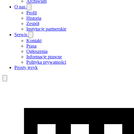
Archiwum
O nas
Profil
Historia
Zespół
Instytucje partnerskie
Serwis
Kontakt
Prasa
Ogłoszenia
Informacje prawne
Polityka prywatności
Prosty język