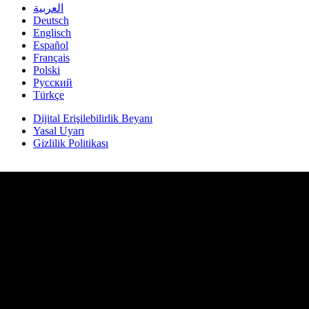
العربية
Deutsch
Englisch
Español
Français
Polski
Русский
Türkçe
Dijital Erişilebilirlik Beyanı
Yasal Uyarı
Gizlilik Politikası