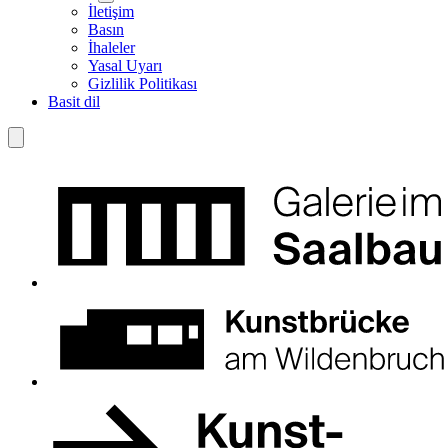
İletişim
Basın
İhaleler
Yasal Uyarı
Gizlilik Politikası
Basit dil