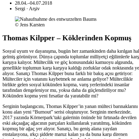
28.04.–04.07.2018
Sergi · Arşiv
© Jens Karsten
Thomas Kilpper – Köklerinden Kopmuş
Sosyal uyum ve dayanışma, bugün her zamankinden daha kırılgan ha
gelmiş görünüyor. Dünya çapında toplumlar milliyetçi eğilimlerle karş
karşıya kalıyor. Mültecilik ve göç konusundaki kamuoyu algısında,
genellikle toplumun karşı karşıya kaldığı zorluklar odak noktasında ye
alıyor. Sanatçı Thomas Kilpper buna farklı bir bakış açısı getiriyor:
Mülteciler için vatanını kaybetmek ne anlama geliyor? Mültecilikle
birlikte gelen sosyal kökünden kopma, varış yerlerindeki insanlar
tarafından dengeleniyor mu, yoksa daha da güçlendiriliyor mu?
Kökünden kopma yeni fırsatlar da yaratabilir mi?
Serginin başlangıcını, Thomas Kilpper’in yanan mülteci barınaklarını
konu alan yeni “Burnout” serisi oluşturuyor. Serginin merkezinde,
2017 yazında Körnerpark’taki galerinin önünde bir fırtınada devrilen
eski akçaağaç ağacının parçaları kullanılarak yaratılmış, kökünden
kopmuş bir ağaç yer alıyor. Sanatçı, bu geniş alana yayılan
enstalasyona, ırkçı şiddete maruz kalan ya da buna karşı direnen