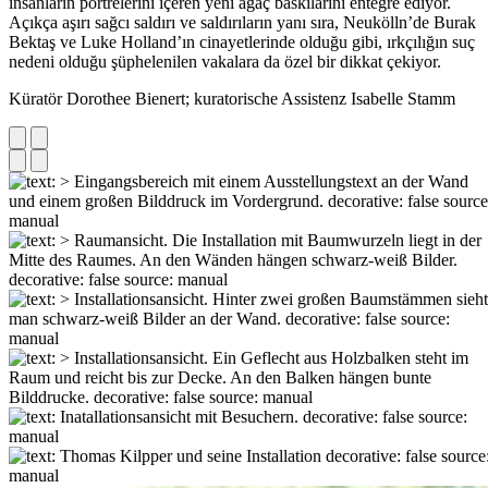
insanların portrelerini içeren yeni ağaç baskılarını entegre ediyor.
Açıkça aşırı sağcı saldırı ve saldırıların yanı sıra, Neukölln’de Burak
Bektaş ve Luke Holland’ın cinayetlerinde olduğu gibi, ırkçılığın suç
nedeni olduğu şüphelenilen vakalara da özel bir dikkat çekiyor.
Küratör Dorothee Bienert; kuratorische Assistenz Isabelle Stamm