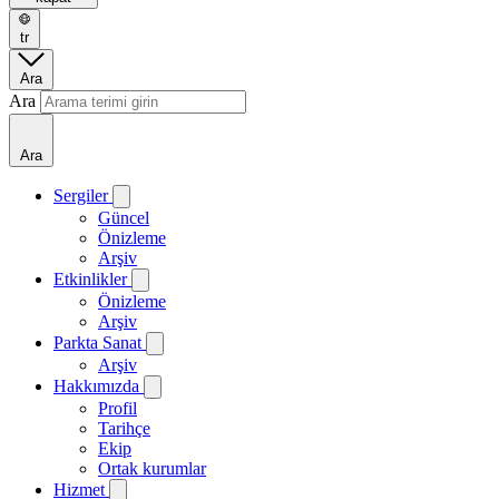
tr
Ara
Ara
Ara
Sergiler
Güncel
Önizleme
Arşiv
Etkinlikler
Önizleme
Arşiv
Parkta Sanat
Arşiv
Hakkımızda
Profil
Tarihçe
Ekip
Ortak kurumlar
Hizmet