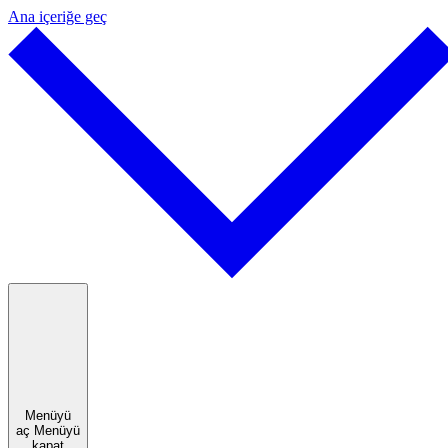
Ana içeriğe geç
Menüyü
aç
Menüyü
kapat