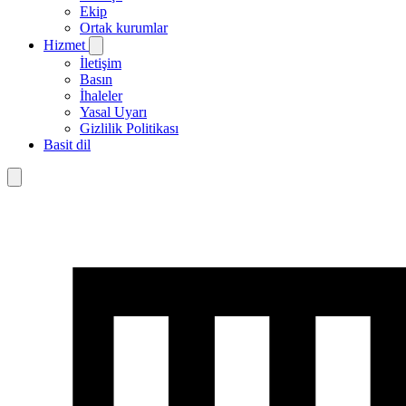
Ekip
Ortak kurumlar
Hizmet
İletişim
Basın
İhaleler
Yasal Uyarı
Gizlilik Politikası
Basit dil