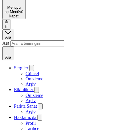
Menüyü
aç
Menüyü
kapat
tr
Ara
Ara
Ara
Sergiler
Güncel
Önizleme
Arşiv
Etkinlikler
Önizleme
Arşiv
Parkta Sanat
Arşiv
Hakkımızda
Profil
Tarihçe