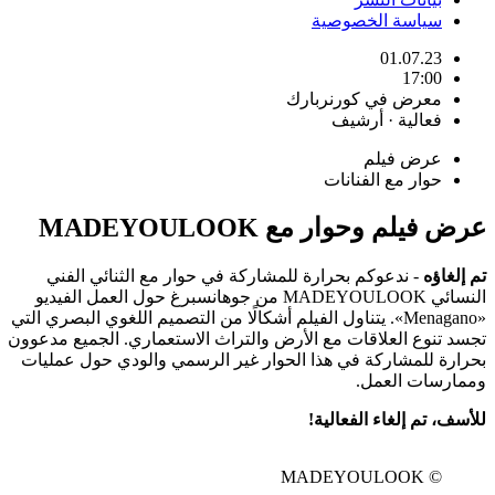
سياسة الخصوصية
01.07.23
17:00
معرض في كورنربارك
فعالية · أرشيف
عرض فيلم
حوار مع الفنانات
عرض فيلم وحوار مع MADEYOULOOK
تم إلغاؤه
- ندعوكم بحرارة للمشاركة في حوار مع الثنائي الفني
النسائي MADEYOULOOK من جوهانسبرغ حول العمل الفيديو
«Menagano». يتناول الفيلم أشكالًا من التصميم اللغوي البصري التي
تجسد تنوع العلاقات مع الأرض والتراث الاستعماري. الجميع مدعوون
بحرارة للمشاركة في هذا الحوار غير الرسمي والودي حول عمليات
وممارسات العمل.
للأسف، تم إلغاء الفعالية!
© MADEYOULOOK