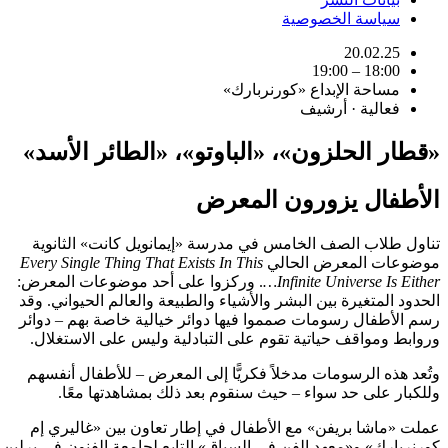
سياسة الخصوصية
20.02.25
18:00 – 19:00
مساحة الإبداع «كورنربارك»
فعالية · أرشيف
«قطار الحلزون»، «الباوتو»، «الطائر الأسد»
الأطفال يزورون المعرض
تناول طلاب الصف الخامس في مدرسة «إيمانويل كانت» الثانوية
موضوعات المعرض الحالي
Every Single Thing That Exists In This
Infinite Universe Is Either…
. وركزوا على أحد موضوعات المعرض:
الحدود المتغيرة بين البشر والأشياء والطبيعة والعالم الحيواني. وقد
رسم الأطفال رسومات صمموا فيها دوائر خيالية خاصة بهم – دوائر
وروابط ومواقف حياتية تقوم على التبادلية وليس على الاستغلال.
وتُعد هذه الرسومات مدخلاً فكريًّا إلى المعرض – للأطفال أنفسهم
وللكبار على حد سواء – حيث سنقوم بعد ذلك بمشاهدتها معًا.
عملت «ماشا بريفن» مع الأطفال في إطار تعاون بين «غاليري إم
كورنربارك» و«معهد الفن في السياق» التابع لجامعة الفنون في برلين.