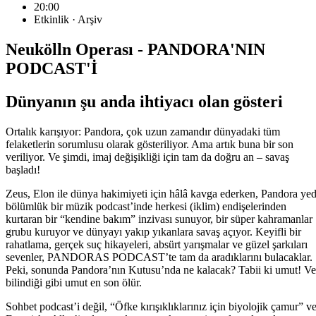
20:00
Etkinlik · Arşiv
Neukölln Operası - PANDORA'NIN
PODCAST'İ
Dünyanın şu anda ihtiyacı olan gösteri
Ortalık karışıyor: Pandora, çok uzun zamandır dünyadaki tüm
felaketlerin sorumlusu olarak gösteriliyor. Ama artık buna bir son
veriliyor. Ve şimdi, imaj değişikliği için tam da doğru an – savaş
başladı!
Zeus, Elon ile dünya hakimiyeti için hâlâ kavga ederken, Pandora yed
bölümlük bir müzik podcast’inde herkesi (iklim) endişelerinden
kurtaran bir “kendine bakım” inzivası sunuyor, bir süper kahramanlar
grubu kuruyor ve dünyayı yakıp yıkanlara savaş açıyor. Keyifli bir
rahatlama, gerçek suç hikayeleri, absürt yarışmalar ve güzel şarkıları
sevenler, PANDORAS PODCAST’te tam da aradıklarını bulacaklar.
Peki, sonunda Pandora’nın Kutusu’nda ne kalacak? Tabii ki umut! Ve
bilindiği gibi umut en son ölür.
Sohbet podcast’i değil, “Öfke kırışıklıklarınız için biyolojik çamur” v