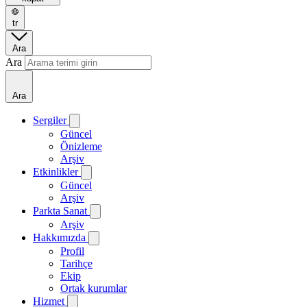
tr
Ara
Ara
Ara
Sergiler
Güncel
Önizleme
Arşiv
Etkinlikler
Güncel
Arşiv
Parkta Sanat
Arşiv
Hakkımızda
Profil
Tarihçe
Ekip
Ortak kurumlar
Hizmet