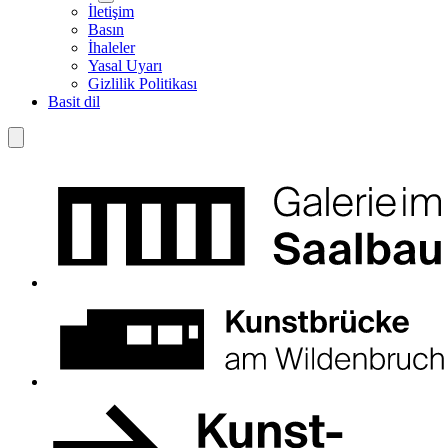
İletişim
Basın
İhaleler
Yasal Uyarı
Gizlilik Politikası
Basit dil