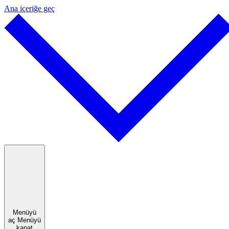
Ana içeriğe geç
Menüyü
aç
Menüyü
kapat