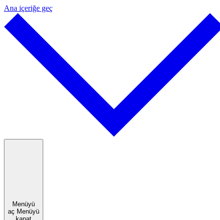
Ana içeriğe geç
Menüyü
aç
Menüyü
kapat