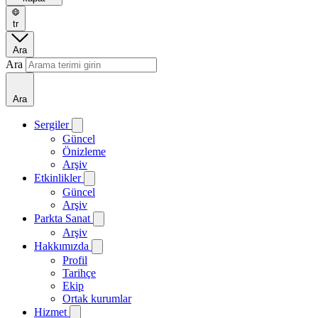
tr
Ara
Ara
Ara
Sergiler
Güncel
Önizleme
Arşiv
Etkinlikler
Güncel
Arşiv
Parkta Sanat
Arşiv
Hakkımızda
Profil
Tarihçe
Ekip
Ortak kurumlar
Hizmet