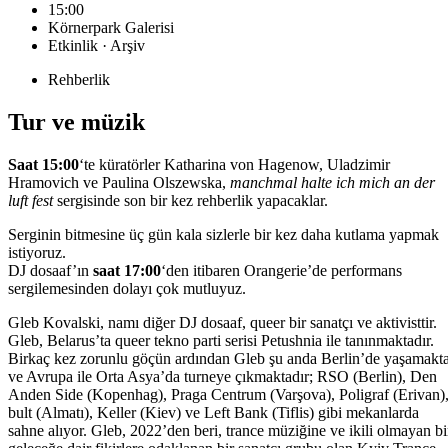
15:00
Körnerpark Galerisi
Etkinlik · Arşiv
Rehberlik
Tur ve müzik
Saat 15:00
‘te küratörler Katharina von Hagenow, Uladzimir
Hramovich ve Paulina Olszewska,
manchmal halte ich mich an der
luft fest
sergisinde son bir kez rehberlik yapacaklar.
Serginin bitmesine üç gün kala sizlerle bir kez daha kutlama yapmak
istiyoruz.
DJ dosaaf’ın
saat 17:00
‘den itibaren Orangerie’de performans
sergilemesinden dolayı çok mutluyuz.
Gleb Kovalski, namı diğer DJ dosaaf, queer bir sanatçı ve aktivisttir.
Gleb, Belarus’ta queer tekno parti serisi Petushnia ile tanınmaktadır.
Birkaç kez zorunlu göçün ardından Gleb şu anda Berlin’de yaşamakt
ve Avrupa ile Orta Asya’da turneye çıkmaktadır; RSO (Berlin), Den
Anden Side (Kopenhag), Praga Centrum (Varşova), Poligraf (Erivan)
bult (Almatı), Keller (Kiev) ve Left Bank (Tiflis) gibi mekanlarda
sahne alıyor. Gleb, 2022’den beri, trance müziğine ve ikili olmayan bi