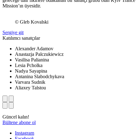
geleceğe dair fikirlere odaklanan bir sanatçı grubu olan Kyiv Trance
Mission’ın üyesidir.
© Gleb Kovalski
Sergiye git
Katılımcı sanatçılar
Alexander Adamov
Anastazja Palczukiewicz
Vasilisa Palianina
Lesia Pcholka
Nadya Sayapina
Antanina Slabodchykava
Varvara Sudnik
Aliaxey Talstou
Güncel kalın!
Bültene abone ol
Instagram
Facebook