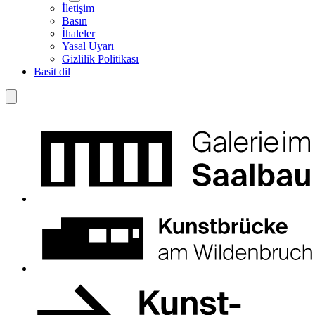
İletişim
Basın
İhaleler
Yasal Uyarı
Gizlilik Politikası
Basit dil