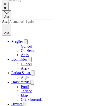
tr
Ara
Ara
Ara
Sergiler
Güncel
Önizleme
Arşiv
Etkinlikler
Güncel
Arşiv
Parkta Sanat
Arşiv
Hakkımızda
Profil
Tarihçe
Ekip
Ortak kurumlar
Hizmet