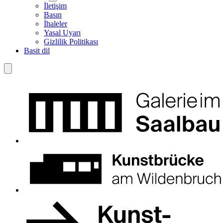
İletişim
Basın
İhaleler
Yasal Uyarı
Gizlilik Politikası
Basit dil