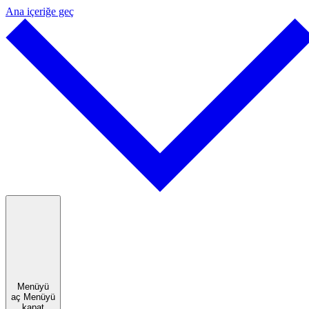
Ana içeriğe geç
Menüyü
aç
Menüyü
kapat