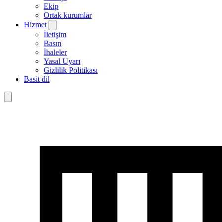
Ekip
Ortak kurumlar
Hizmet
İletişim
Basın
İhaleler
Yasal Uyarı
Gizlilik Politikası
Basit dil