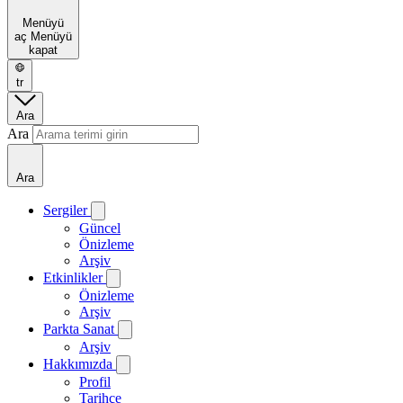
Menüyü
aç
Menüyü
kapat
tr
Ara
Ara
Ara
Sergiler
Güncel
Önizleme
Arşiv
Etkinlikler
Önizleme
Arşiv
Parkta Sanat
Arşiv
Hakkımızda
Profil
Tarihçe